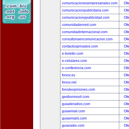
comunicacionesempresariales.com
Ofe
comunicacionpublicitaria.com
Ofe
comunicacionypublicidad.com
Ofe
comunidadenred.com
Ofe
comunidadinternacional.com
Ofe
consultoriaencomunicacion.com
Ofe
contactosprivados.com
Ofe
e-boletin.com
Ofe
e-celulares.com
Ofe
e-conferencia.com
Ofe
fonox.es
Ofe
fonox.net
Ofe
forodeopiniones.com
Ofe
gestionmovil.com
Ofe
guiaderadios.com
Ofe
guiaemail.com
Ofe
guiaemails.com
Ofe
guiaradio.com
Ofe