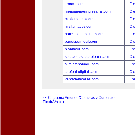
i-movil.com
Ofe
mensajeriaempresarial.com
Ofe
misllamadas.com
Ofe
misllamados.com
Ofe
noticiasentucelular.com
Ofe
pagospormovil.com
Ofe
planmovil.com
Ofe
solucionesdetelefonia.com
Ofe
sutelefonomovil.com
Ofe
telefoniadigital.com
Ofe
ventademoviles.com
Ofe
<< Categoria Anterior (Compras y Comercio
ElectrÃ³nico)