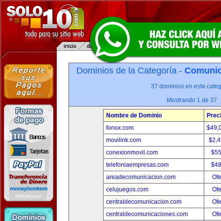
Dominios de la Categoría -
Comunica
37 dominios en esta categ
Mostrando 1 de 37
Nombre de Dominio
Prec
fonox.com
$49,
movilink.com
$2,
conexionmovil.com
$5
telefoniaempresas.com
$4
areadecomunicacion.com
Ofe
celujuegos.com
Ofe
centraldecomunicacion.com
Ofe
centraldecomunicaciones.com
Ofe