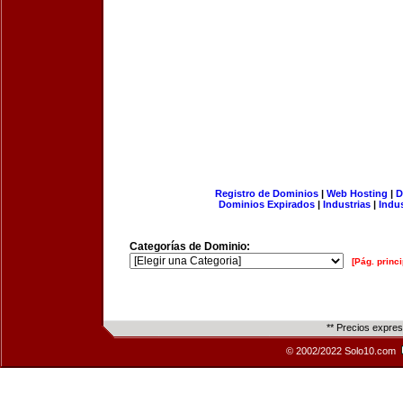
Registro de Dominios
|
Web Hosting
|
D
Dominios Expirados
|
Industrias
|
Indu
Categorías de Dominio:
[Pág. princi
** Precios expre
© 2002/2022 Solo10.com