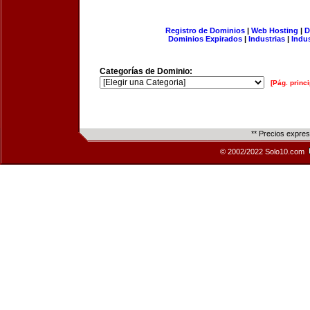
Registro de Dominios
|
Web Hosting
|
D
Dominios Expirados
|
Industrias
|
Indu
Categorías de Dominio:
[Pág. princi
** Precios expre
© 2002/2022 Solo10.com