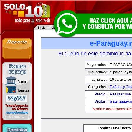
e-Paraguay.
El dueño de este dominio lo ha
Mayusculas:
E-PARAGUAY
Minusculas:
e-paraguay.n
Longitud:
10 caracteres
Categorias:
PaÃ­ses y Ci
Precio:
Realizar una 
Visitar!
e-paraguay.n
Serán consideradas ofer
Realizar una Oferta