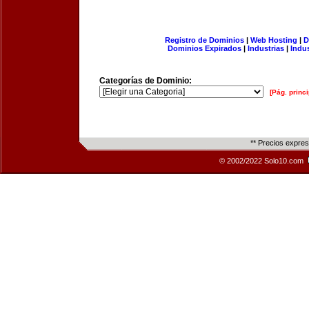
Registro de Dominios
|
Web Hosting
|
D
Dominios Expirados
|
Industrias
|
Indu
Categorías de Dominio:
[Pág. princi
** Precios expre
© 2002/2022 Solo10.com