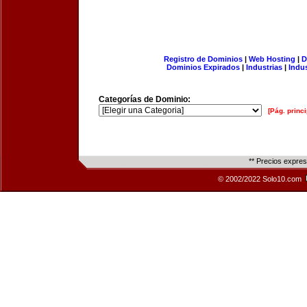
Registro de Dominios
|
Web Hosting
|
D
Dominios Expirados
|
Industrias
|
Indu
Categorías de Dominio:
[Pág. princi
** Precios expre
© 2002/2022 Solo10.com