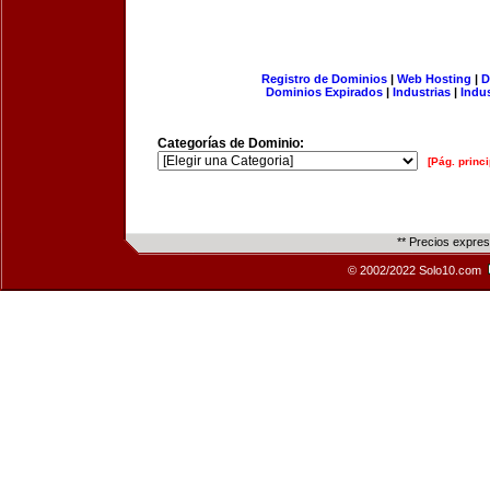
Registro de Dominios
|
Web Hosting
|
D
Dominios Expirados
|
Industrias
|
Indu
Categorías de Dominio:
[Pág. princi
** Precios expre
© 2002/2022 Solo10.com