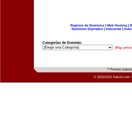
Registro de Dominios
|
Web Hosting
|
D
Dominios Expirados
|
Industrias
|
Indu
Categorías de Dominio:
[Pág. princi
** Precios expre
© 2002/2022 Solo10.com