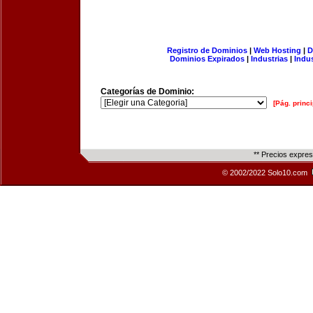
Registro de Dominios
|
Web Hosting
|
D
Dominios Expirados
|
Industrias
|
Indu
Categorías de Dominio:
[Pág. princi
** Precios expre
© 2002/2022 Solo10.com