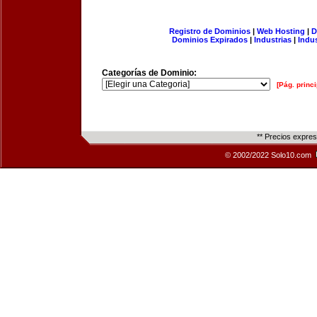
Registro de Dominios
|
Web Hosting
|
D
Dominios Expirados
|
Industrias
|
Indu
Categorías de Dominio:
[Pág. princi
** Precios expre
© 2002/2022 Solo10.com