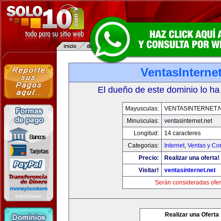
VentasInternet
El dueño de este dominio lo ha
Mayusculas:
VENTASINTERNET.
Minusculas:
ventasinternet.net
Longitud:
14 caracteres
Categorias:
Internet
,
Ventas y Co
Precio:
Realizar una oferta!
Visitar!
ventasinternet.net
Serán consideradas ofer
Realizar una Oferta