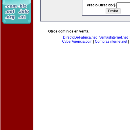
Precio Ofrecido $
Otros dominios en venta:
DirectoDeFabrica.net
|
VentasInternet.net
CyberAgencia.com
|
ComprasInternet.net
|