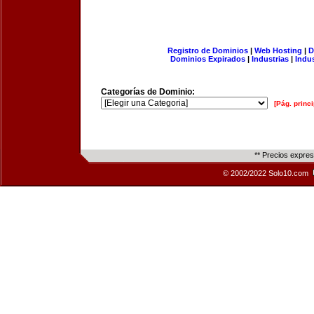
Registro de Dominios
|
Web Hosting
|
D
Dominios Expirados
|
Industrias
|
Indu
Categorías de Dominio:
[Pág. princi
** Precios expre
© 2002/2022 Solo10.com