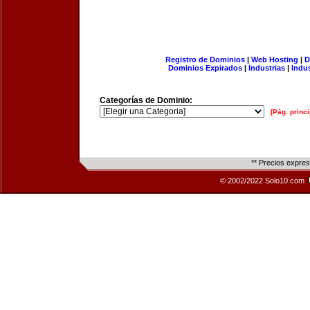
Registro de Dominios
|
Web Hosting
|
D
Dominios Expirados
|
Industrias
|
Indu
Categorías de Dominio:
[Pág. princi
** Precios expre
© 2002/2022 Solo10.com