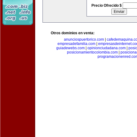
Precio Ofrecido $
Otros dominios en venta:
anunciospuertorico.com
|
cafedemaquina.c
empresadefamilia.com
|
empresasdeinternet.c
guiadewebs.com
|
opinionciudadana.com
|
posi
posicionamientocolombia.com
|
posicion
programacionenred.co