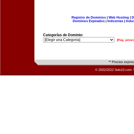
Registro de Dominios
|
Web Hosting
|
D
Dominios Expirados
|
Industrias
|
Indu
Categorías de Dominio:
[Pág. princi
** Precios expre
© 2002/2022 Solo10.com