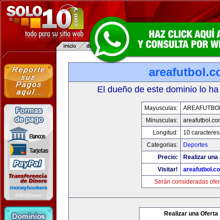
areafutbol.
El dueño de este dominio lo ha
Mayusculas:
AREAFUTBO
Minusculas:
areafutbol.co
Longitud:
10 caracteres
Categorias:
Deportes
Precio:
Realizar una 
Visitar!
areafutbol.c
Serán consideradas ofer
Realizar una Oferta