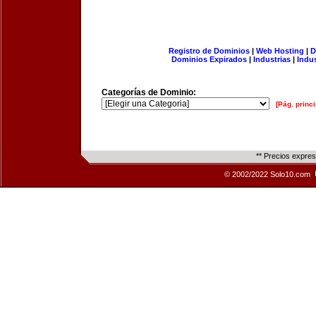
Registro de Dominios
|
Web Hosting
|
D
Dominios Expirados
|
Industrias
|
Indu
Categorías de Dominio:
[Pág. princi
** Precios expre
© 2002/2022 Solo10.com