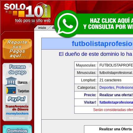
futbolistaprofesi
El dueño de este dominio lo ha
Mayusculas:
FUTBOLISTAPROFE
Minusculas:
futbolistaprofesiona
Longitud:
21 caracteres
Categorias:
Deportes
,
Profesion
Precio:
Realizar una oferta!
Visitar!
futbolistaprofesion
Serán consideradas ofer
Realizar una Oferta