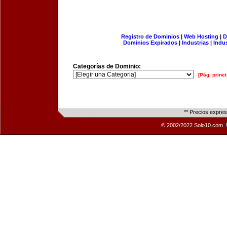
Registro de Dominios
|
Web Hosting
|
D
Dominios Expirados
|
Industrias
|
Indu
Categorías de Dominio:
[Pág. princi
** Precios expre
© 2002/2022 Solo10.com