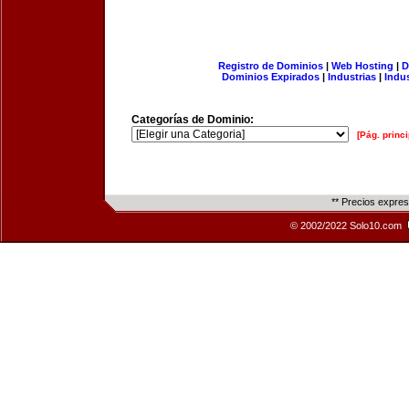
Registro de Dominios
|
Web Hosting
|
D
Dominios Expirados
|
Industrias
|
Indu
Categorías de Dominio:
[Pág. princi
** Precios expre
© 2002/2022 Solo10.com