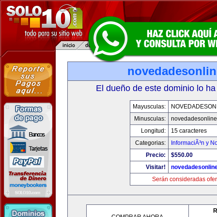
novedadesonli
El dueño de este dominio lo ha
Mayusculas:
NOVEDADESON
Minusculas:
novedadesonlin
Longitud:
15 caracteres
Categorias:
InformaciÃ³n y No
Precio:
$550.00
Visitar!
novedadesonlin
Serán consideradas ofer
R