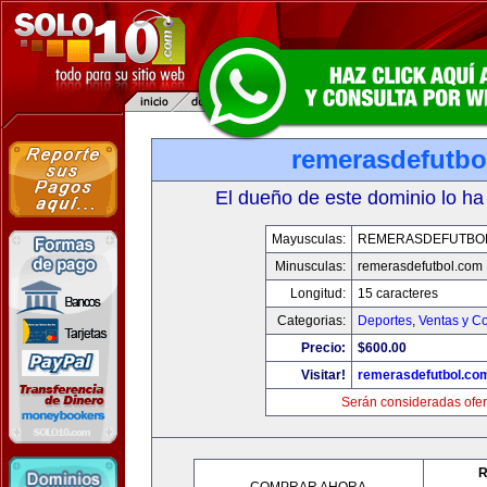
remerasdefutbo
El dueño de este dominio lo ha
Mayusculas:
REMERASDEFUTBO
Minusculas:
remerasdefutbol.com
Longitud:
15 caracteres
Categorias:
Deportes
,
Ventas y Co
Precio:
$600.00
Visitar!
remerasdefutbol.co
Serán consideradas ofer
R