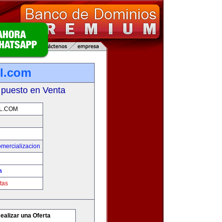
l.com
 puesto en Venta
L.COM
mercializacion
m
tas
ealizar una Oferta