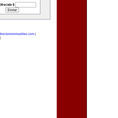
Ofrecido $
directorioinmuebles.com
|
|