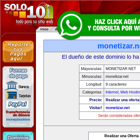
monetizar.n
El dueño de este dominio lo ha
Mayusculas:
MONETIZAR.NET
Minusculas:
monetizar.net
Longitud:
9 caracteres
Categorias:
Internet
,
Web Hostin
Precio:
Realizar una oferta
Visitar!
monetizar.net
Serán consideradas ofer
Realizar una Oferta