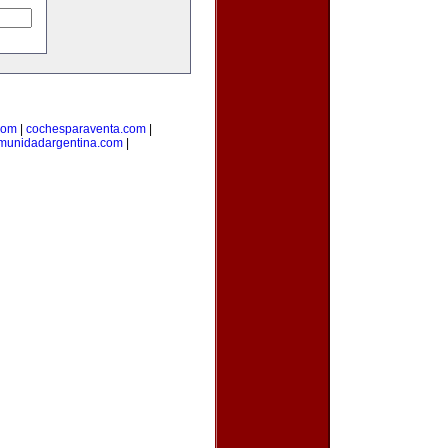
com
|
cochesparaventa.com
|
munidadargentina.com
|