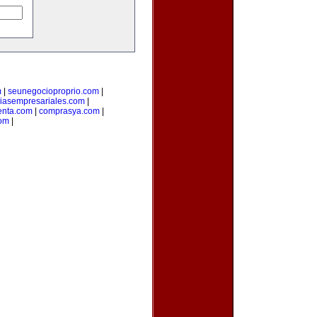
m
|
seunegocioproprio.com
|
ciasempresariales.com
|
enta.com
|
comprasya.com
|
com
|