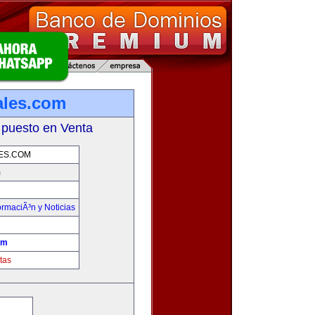
ales.com
 puesto en Venta
ES.COM
m
ormaciÃ³n y Noticias
om
tas