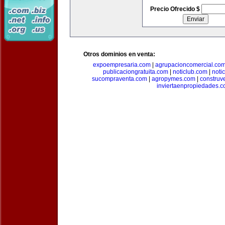
Precio Ofrecido $
Otros dominios en venta:
expoempresaria.com
|
agrupacioncomercial.co
publicaciongratuita.com
|
noticlub.com
|
noti
sucompraventa.com
|
agropymes.com
|
construv
inviertaenpropiedades.