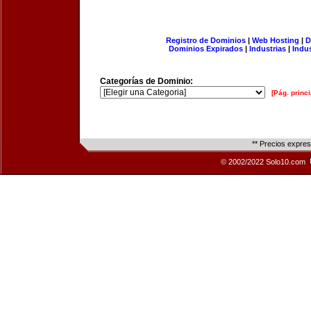
Registro de Dominios
|
Web Hosting
|
D
Dominios Expirados
|
Industrias
|
Indu
Categorías de Dominio:
[Pág. princi
** Precios expre
© 2002/2022 Solo10.com