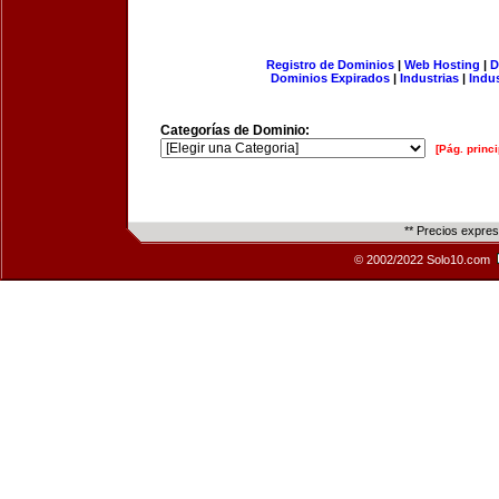
Registro de Dominios
|
Web Hosting
|
D
Dominios Expirados
|
Industrias
|
Indu
Categorías de Dominio:
[Pág. princi
** Precios expre
© 2002/2022 Solo10.com