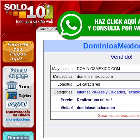
DominiosMexic
Vendido!
Mayusculas:
DOMINIOSMEXICO.COM
Minusculas:
dominiosmexico.com
Longitud:
14 caracteres
Categorias:
Internet
,
PaÃ­ses y Ciudades
,
Tecnolo
Precio:
Realizar una oferta!
Visitar!
dominiosmexico.com
Serán consideradas ofer